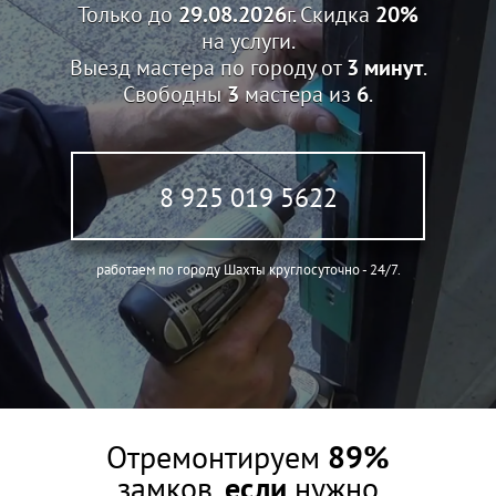
Только до
29.08.2026
г. Скидка
20%
на услуги.
Выезд мастера по городу от
3 минут
.
Свободны
3
мастера из
6
.
8 925 019 5622
работаем по городу Шахты круглосуточно - 24/7.
Отремонтируем
89%
замков,
если
нужно